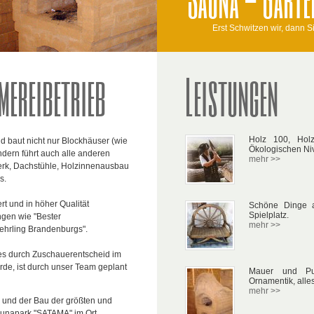
Erst Schwitzen wir, dann S
mereibetrieb
Leistungen
Holz 100, Hol
d baut nicht nur Blockhäuser (wie
Ökologischen Ni
dern führt auch alle anderen
mehr >>
erk, Dachstühle, Holzinnenausbau
s.
t und in höher Qualität
Schöne Dinge a
Spielplatz.
ngen wie "Bester
mehr >>
ehrling Brandenburgs".
es durch Zuschauerentscheid im
de, ist durch unser Team geplant
Mauer und Put
Ornamentik, alle
mehr >>
g und der Bau der größten und
unapark "SATAMA" im Ort