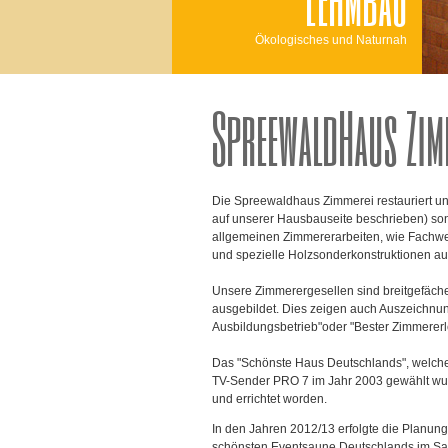
Ökologisches und Naturnah
SpreewaldHaus Zim
Die Spreewaldhaus Zimmerei restauriert un
auf unserer Hausbauseite beschrieben) son
allgemeinen Zimmererarbeiten, wie Fachw
und spezielle Holzsonderkonstruktionen au
Unsere Zimmerergesellen sind breitgefächer
ausgebildet. Dies zeigen auch Auszeichnu
Ausbildungsbetrieb"oder "Bester Zimmererl
Das "Schönste Haus Deutschlands", welch
TV-Sender PRO 7 im Jahr 2003 gewählt wur
und errichtet worden.
In den Jahren 2012/13 erfolgte die Planun
schönsten Eventsaune Deutschlands im Sa