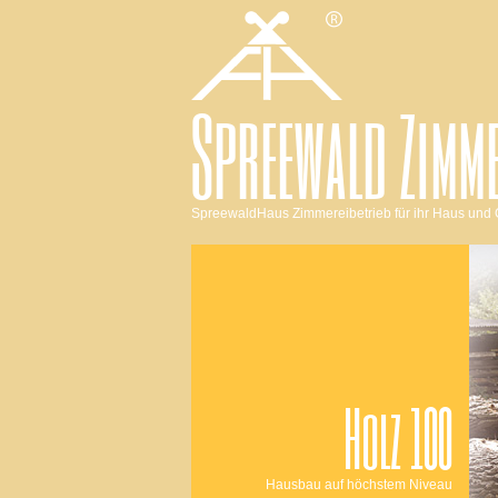
Spreewald Zimme
Navigation
SpreewaldHaus Zimmereibetrieb für ihr Haus und
überspringen
Holz 100
Hausbau auf höchstem Niveau